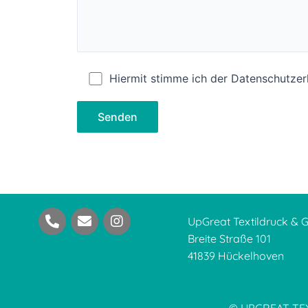
Hiermit stimme ich der Datenschutzer
UpGreat Textildruck &
Breite Straße 101
41839 Hückelhoven